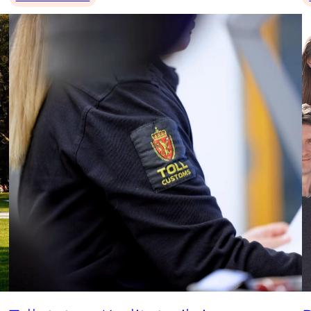
k
o
r
d