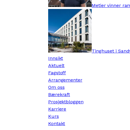
Metier vinner ra
Tinghuset i Sandv
Innsikt
Aktuelt
Fagstoff
Arrangementer
Om oss
Bærekraft
Prosjektbloggen
Karriere
Kurs
Kontakt