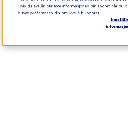
Hopp
Hvis du avslår, blir ikke informasjonen din sporet når du b
til
huske preferansen din om ikke å bli sporet.
Innstilli
innhold
informasjo