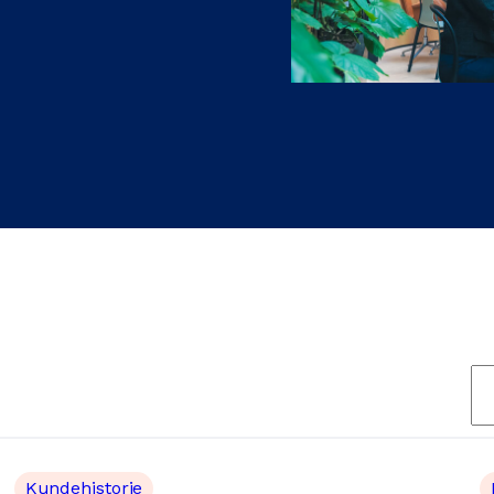
S
t
i
k
Kundehistorie