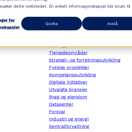
esøker dette nettstedet. Én enkelt informasjonskapsel blir brukt til
nger for
Godta
Avslå
nskapsler
✕
Dette gjør vi
Tjenesteområder
Strategi- og forretningsutvikling
Fysiske prosjekter
Kompetanseutvikling
Digitale initiativer
Utvalgte bransjer
Bygg og eiendom
Datasenter
Forsvar
Industri og energi
Sentralforvaltning