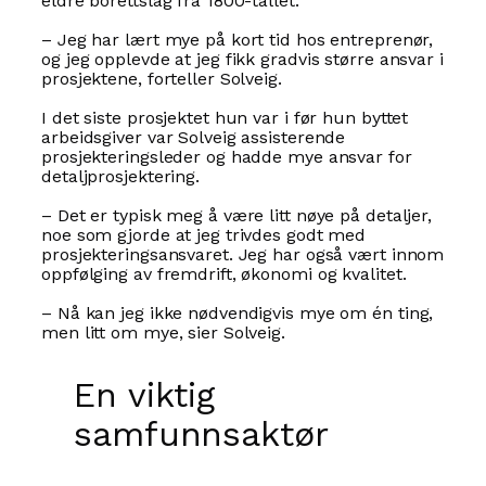
eldre borettslag fra 1800-tallet.
– Jeg har lært mye på kort tid hos entreprenør,
og jeg opplevde at jeg fikk gradvis større ansvar i
prosjektene, forteller Solveig.
I det siste prosjektet hun var i før hun byttet
arbeidsgiver var Solveig assisterende
prosjekteringsleder og hadde mye ansvar for
detaljprosjektering.
– Det er typisk meg å være litt nøye på detaljer,
noe som gjorde at jeg trivdes godt med
prosjekteringsansvaret. Jeg har også vært innom
oppfølging av fremdrift, økonomi og kvalitet.
– Nå kan jeg ikke nødvendigvis mye om én ting,
men litt om mye, sier Solveig.
En viktig
samfunnsaktør