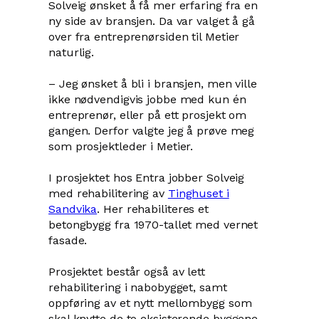
Solveig ønsket å få mer erfaring fra en
ny side av bransjen. Da var valget å gå
over fra entreprenørsiden til Metier
naturlig.
– Jeg ønsket å bli i bransjen, men ville
ikke nødvendigvis jobbe med kun én
entreprenør, eller på ett prosjekt om
gangen. Derfor valgte jeg å prøve meg
som prosjektleder i Metier.
I prosjektet hos Entra jobber Solveig
med rehabilitering av
Tinghuset i
Sandvika
. Her rehabiliteres et
betongbygg fra 1970-tallet med vernet
fasade.
Prosjektet består også av lett
rehabilitering i nabobygget, samt
oppføring av et nytt mellombygg som
skal knytte de to eksisterende byggene