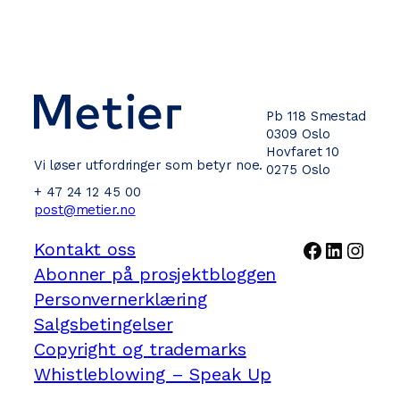
Pb 118 Smestad
0309 Oslo
Hovfaret 10
Vi løser utfordringer som betyr noe.
0275 Oslo
+ 47 24 12 45 00
post@metier.no
Facebook
LinkedI
Inst
Kontakt oss
Abonner på prosjektbloggen
Personvernerklæring
Salgsbetingelser
Copyright og trademarks
Whistleblowing – Speak Up