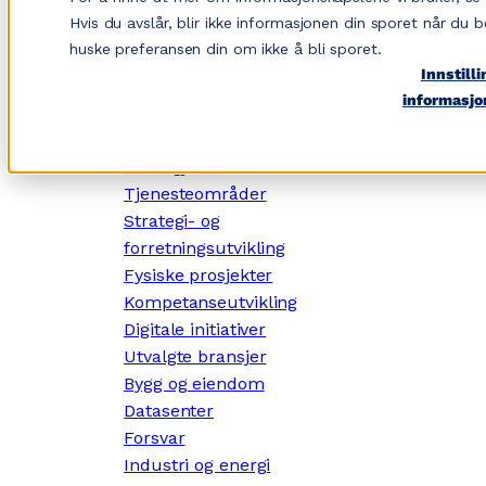
Hopp
Hvis du avslår, blir ikke informasjonen din sporet når du b
til
huske preferansen din om ikke å bli sporet.
innhold
Innstilli
informasjo
✕
Dette gjør vi
Tjenesteområder
Strategi- og
forretningsutvikling
Fysiske prosjekter
Kompetanseutvikling
Digitale initiativer
Utvalgte bransjer
Bygg og eiendom
Datasenter
Forsvar
Industri og energi