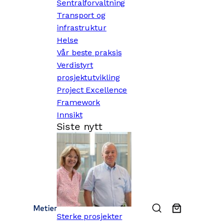
Sentralforvaltning
Transport og
infrastruktur
Helse
Vår beste praksis
Verdistyrt
prosjektutvikling
Project Excellence
Framework
Innsikt
Siste nytt
Sterke prosjekter