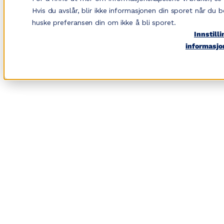
Hopp
Hvis du avslår, blir ikke informasjonen din sporet når du b
til
huske preferansen din om ikke å bli sporet.
Innstilli
innhold
informasjo