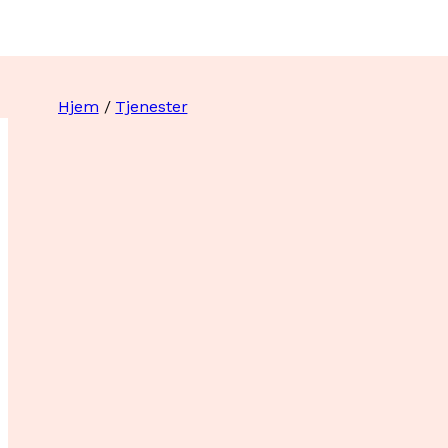
Hjem
/
Tjenester