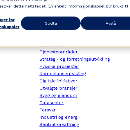
esøker dette nettstedet. Én enkelt informasjonskapsel blir brukt til
nger for
Godta
Avslå
nskapsler
✕
Dette gjør vi
Tjenesteområder
Strategi- og forretningsutvikling
Fysiske prosjekter
Kompetanseutvikling
Digitale initiativer
Utvalgte bransjer
Bygg og eiendom
Datasenter
Forsvar
Industri og energi
Sentralforvaltning