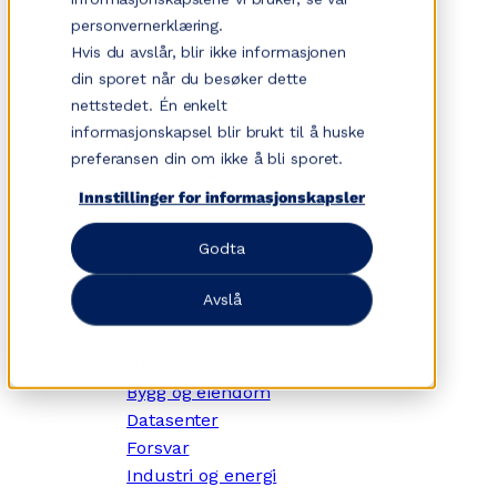
Hopp
personvernerklæring.
til
Hvis du avslår, blir ikke informasjonen
innhold
din sporet når du besøker dette
nettstedet. Én enkelt
informasjonskapsel blir brukt til å huske
✕
preferansen din om ikke å bli sporet.
Dette gjør vi
Tjenesteområder
Innstillinger for informasjonskapsler
Strategi- og
Godta
forretningsutvikling
Fysiske prosjekter
Avslå
Kompetanseutvikling
Digitale initiativer
Utvalgte bransjer
Bygg og eiendom
Datasenter
Forsvar
Industri og energi