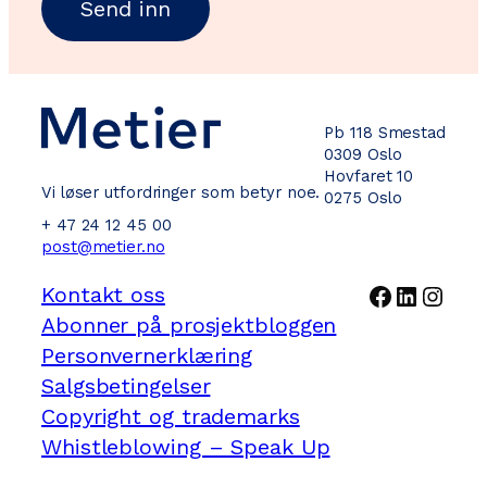
Pb 118 Smestad
0309 Oslo
Hovfaret 10
Vi løser utfordringer som betyr noe.
0275 Oslo
+ 47 24 12 45 00
post@metier.no
Facebook
LinkedI
Inst
Kontakt oss
Abonner på prosjektbloggen
Personvernerklæring
Salgsbetingelser
Copyright og trademarks
Whistleblowing – Speak Up