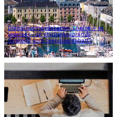
Digitaliseringsdebatten i helse – et
ledelses- og styringsspørsmål
forkledd som teknologidebatt?
11.08.2026