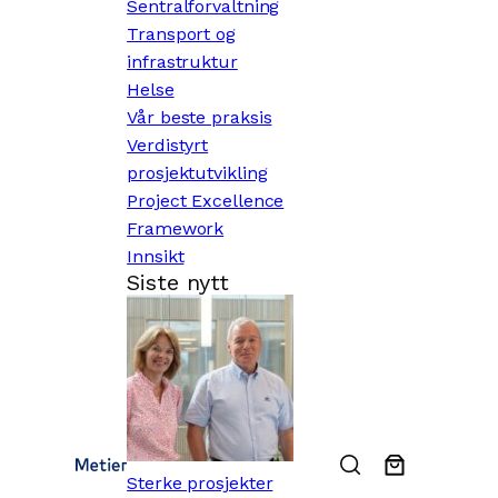
Sentralforvaltning
Transport og
infrastruktur
Helse
Vår beste praksis
Verdistyrt
prosjektutvikling
Project Excellence
Framework
Innsikt
Siste nytt
Sterke prosjekter