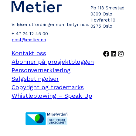
Pb 118 Smestad
0309 Oslo
Hovfaret 10
Vi løser utfordringer som betyr noe.
0275 Oslo
+ 47 24 12 45 00
post@metier.no
Facebook
LinkedI
Inst
Kontakt oss
Abonner på prosjektbloggen
Personvernerklæring
Salgsbetingelser
Copyright og trademarks
Whistleblowing – Speak Up