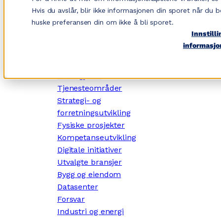
Hopp
Hvis du avslår, blir ikke informasjonen din sporet når du b
til
huske preferansen din om ikke å bli sporet.
innhold
Innstilli
informasjo
✕
Dette gjør vi
Tjenesteområder
Strategi- og
forretningsutvikling
Fysiske prosjekter
Kompetanseutvikling
Digitale initiativer
Utvalgte bransjer
Bygg og eiendom
Datasenter
Forsvar
Industri og energi