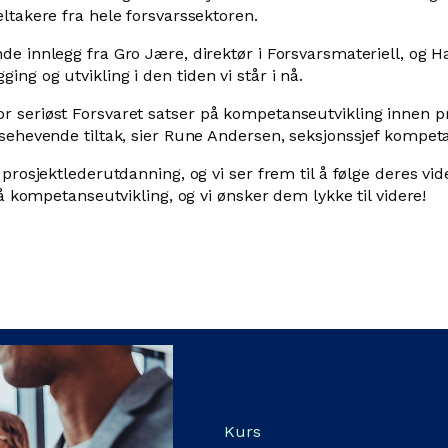
ltakere fra hele forsvarssektoren.
 innlegg fra Gro Jære, direktør i Forsvarsmateriell, og Hal
g og utvikling i den tiden vi står i nå.
 seriøst Forsvaret satser på kompetanseutvikling innen pr
sehevende tiltak, sier Rune Andersen, seksjonssjef kompeta
prosjektlederutdanning, og vi ser frem til å følge deres vi
på kompetanseutvikling, og vi ønsker dem lykke til videre!
Kurs