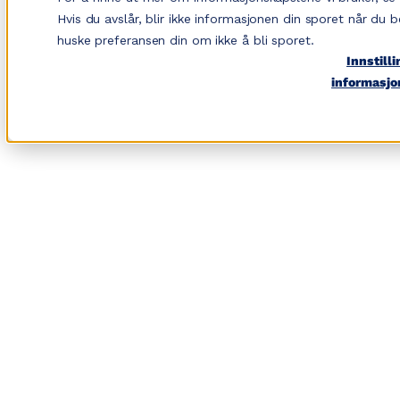
Hopp
Hvis du avslår, blir ikke informasjonen din sporet når du b
til
huske preferansen din om ikke å bli sporet.
Innstilli
innhold
informasjo