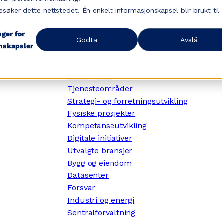
esøker dette nettstedet. Én enkelt informasjonskapsel blir brukt til
nger for
Godta
Avslå
nskapsler
✕
Dette gjør vi
Tjenesteområder
Strategi- og forretningsutvikling
Fysiske prosjekter
Kompetanseutvikling
Digitale initiativer
Utvalgte bransjer
Bygg og eiendom
Datasenter
Forsvar
Industri og energi
Sentralforvaltning