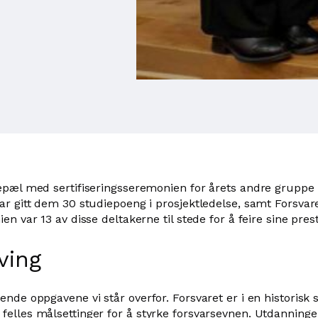
epæl med sertifiseringsseremonien for årets andre gruppe i
r gitt dem 30 studiepoeng i prosjektledelse, samt Forsvaret
n var 13 av disse deltakerne til stede for å feire sine pres
ving
de oppgavene vi står overfor. Forsvaret er i en historisk 
felles målsettinger for å styrke forsvarsevnen. Utdannin