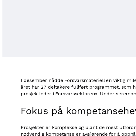
I desember nådde Forsvarsmateriell en viktig mil
året har 27 deltakere fullført programmet, som ha
prosjektleder i Forsvarssektoren». Under seremonie
Fokus på kompetansehe
Prosjekter er komplekse og blant de mest utfordren
nødvendig kompetanse er avgjørende for å oppnå 