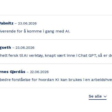
Wabnitz
23.06.2026
iverende for å komme i gang med AI.
gseth
23.06.2026
helt fersk til AI verktøy, knapt vært inne i Chat GPT, så er de
arnes Gjerdås
22.06.2026
 bedre forståelse for hvordan KI kan brukes i en arbeidshve
Se alle