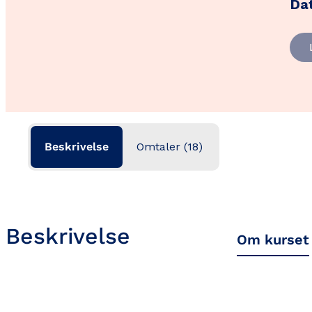
Da
KI
for
pro
ant
Beskrivelse
Omtaler (18)
Beskrivelse
Om kurset