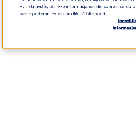
Hopp
Hvis du avslår, blir ikke informasjonen din sporet når du b
til
huske preferansen din om ikke å bli sporet.
Innstilli
innhold
informasjo