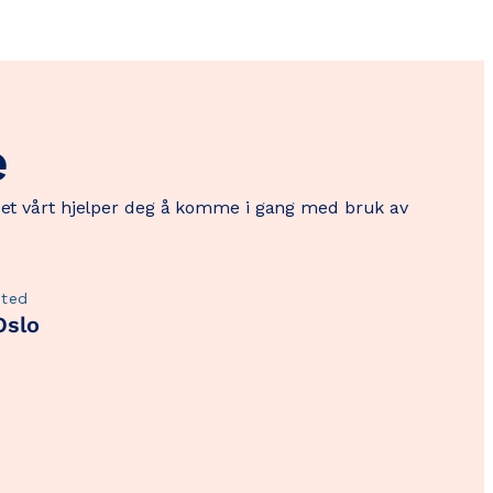
e
rset vårt hjelper deg å komme i gang med bruk av
Sted
Oslo