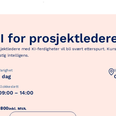
I for prosjektleder
jektledere med KI-ferdigheter vil bli svært etterspurt. Ku
tig intelligens.
Varighet
1 dag
Klokkeslett
09:00 – 14:00
800
inkl. MVA.