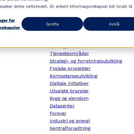
esøker dette nettstedet. Én enkelt informasjonskapsel blir brukt til
nger for
Godta
Avslå
nskapsler
✕
Dette gjør vi
Tjenesteområder
Strategi- og forretningsutvikling
Fysiske prosjekter
Kompetanseutvikling
Digitale initiativer
Utvalgte bransjer
Bygg og eiendom
Datasenter
Forsvar
Industri og energi
Sentralforvaltning