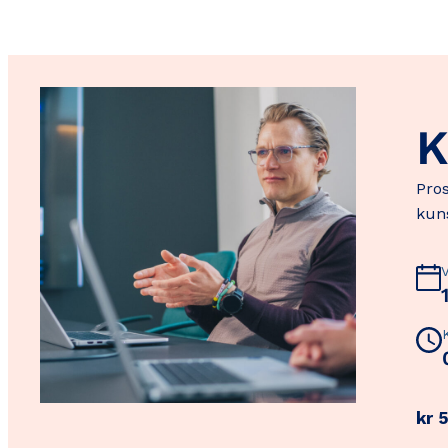
K
Pros
kuns
kr
5