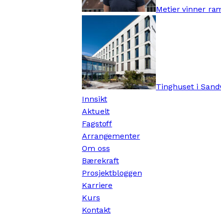
Metier vinner ra
Tinghuset i Sandv
Innsikt
Aktuelt
Fagstoff
Arrangementer
Om oss
Bærekraft
Prosjektbloggen
Karriere
Kurs
Kontakt