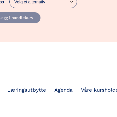
to
Legg i handlekurv
sjektledere
all
Læringsutbytte
Agenda
Våre kurshold