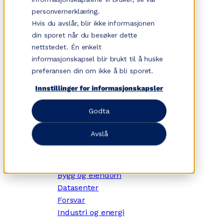
Hopp
personvernerklæring.
til
Hvis du avslår, blir ikke informasjonen
innhold
din sporet når du besøker dette
nettstedet. Én enkelt
informasjonskapsel blir brukt til å huske
✕
preferansen din om ikke å bli sporet.
Dette gjør vi
Tjenesteområder
Innstillinger for informasjonskapsler
Strategi- og
Godta
forretningsutvikling
Fysiske prosjekter
Avslå
Kompetanseutvikling
Digitale initiativer
Utvalgte bransjer
Bygg og eiendom
Datasenter
Forsvar
Industri og energi