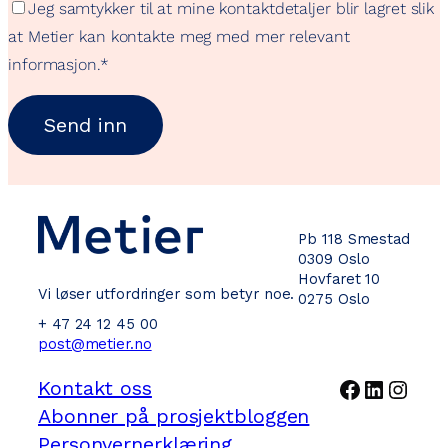
Jeg samtykker til at mine kontaktdetaljer blir lagret slik
at Metier kan kontakte meg med mer relevant
informasjon.
*
Pb 118 Smestad
0309 Oslo
Hovfaret 10
Vi løser utfordringer som betyr noe.
0275 Oslo
+ 47 24 12 45 00
post@metier.no
Facebook
LinkedI
Inst
Kontakt oss
Abonner på prosjektbloggen
Personvernerklæring