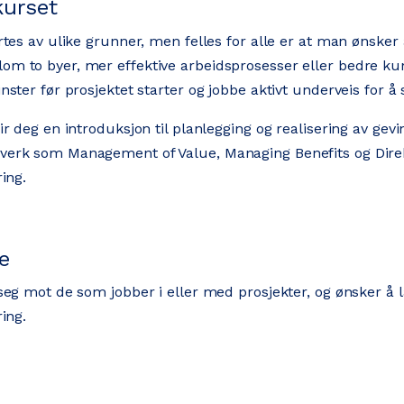
kurset
rtes av ulike grunner, men felles for alle er at man ønsker å
m to byer, mer effektive arbeidsprosesser eller bedre ku
nster før prosjektet starter og jobbe aktivt underveis for å s
ir deg en introduksjon til planlegging og realisering av gev
erk som Management of Value, Managing Benefits og Direkt
ring.
e
 seg mot de som jobber i eller med prosjekter, og ønsker
ring.