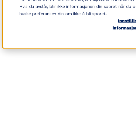
Hopp
Hvis du avslår, blir ikke informasjonen din sporet når du b
til
huske preferansen din om ikke å bli sporet.
Innstilli
innhold
informasjo