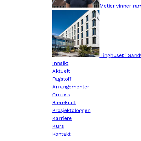
Metier vinner ra
Tinghuset i Sandv
Innsikt
Aktuelt
Fagstoff
Arrangementer
Om oss
Bærekraft
Prosjektbloggen
Karriere
Kurs
Kontakt