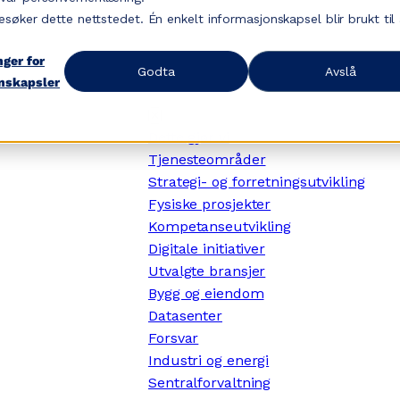
esøker dette nettstedet. Én enkelt informasjonskapsel blir brukt til
nger for
Godta
Avslå
nskapsler
✕
Dette gjør vi
Tjenesteområder
Strategi- og forretningsutvikling
Fysiske prosjekter
Kompetanseutvikling
Digitale initiativer
Utvalgte bransjer
Bygg og eiendom
Datasenter
Forsvar
Industri og energi
Sentralforvaltning