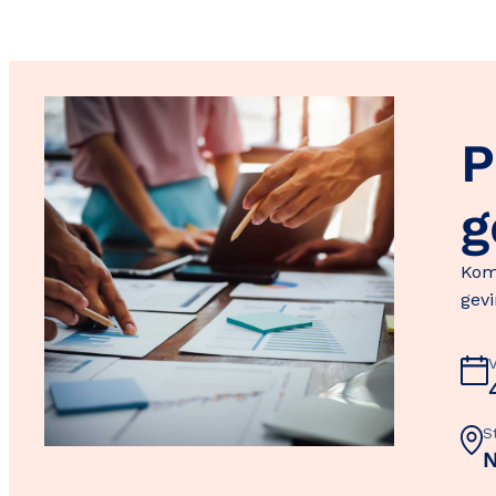
P
g
Kom 
gevi
S
N