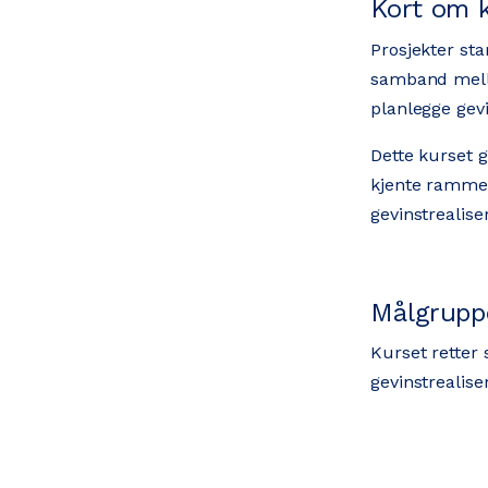
Kort om 
Prosjekter sta
samband mello
planlegge gevi
Dette kurset g
kjente rammev
gevinstrealise
Målgrupp
Kurset retter
gevinstrealise