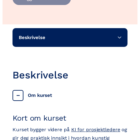
bruk
av
KI
for
prosjektledere
antall
Beskrivelse
Beskrivelse
Om kurset
Kort om kurset
Kurset bygger videre på
KI for prosjektledere
og
gir deg praktisk innsikt i hvordan kunstig