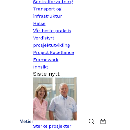
Sentralforvaltning
Transport og
infrastruktur
Helse
Vår beste praksis
Verdistyrt
prosjektutvikling
Project Excellence
Framework
Innsikt
Siste nytt
Sterke prosjekter