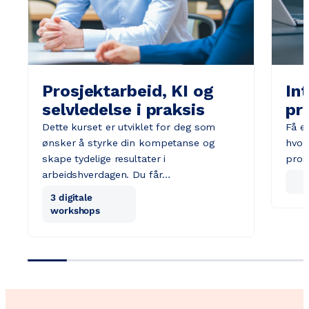
Prosjektarbeid, KI og
Int
selvledelse i praksis
pr
Dette kurset er utviklet for deg som
Få en
ønsker å styrke din kompetanse og
hvor
skape tydelige resultater i
pros
arbeidshverdagen. Du får…
3 digitale
workshops