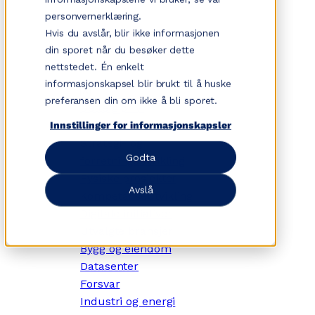
Hopp
personvernerklæring.
til
Hvis du avslår, blir ikke informasjonen
innhold
din sporet når du besøker dette
nettstedet. Én enkelt
informasjonskapsel blir brukt til å huske
✕
preferansen din om ikke å bli sporet.
Dette gjør vi
Tjenesteområder
Innstillinger for informasjonskapsler
Strategi- og
Godta
forretningsutvikling
Fysiske prosjekter
Avslå
Kompetanseutvikling
Digitale initiativer
Utvalgte bransjer
Bygg og eiendom
Datasenter
Forsvar
Industri og energi