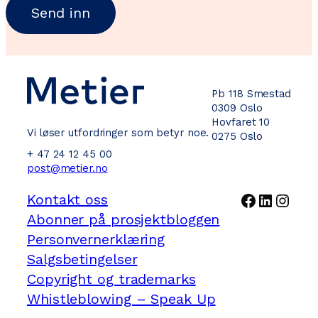
Pb 118 Smestad
0309 Oslo
Hovfaret 10
Vi løser utfordringer som betyr noe.
0275 Oslo
+ 47 24 12 45 00
post@metier.no
Facebook
LinkedI
Inst
Kontakt oss
Abonner på prosjektbloggen
Personvernerklæring
Salgsbetingelser
Copyright og trademarks
Whistleblowing – Speak Up