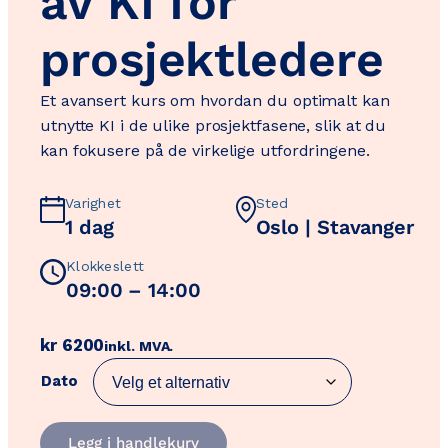
av KI for
prosjektledere
Et avansert kurs om hvordan du optimalt kan
utnytte KI i de ulike prosjektfasene, slik at du
kan fokusere på de virkelige utfordringene.
Varighet
Sted
1 dag
Oslo | Stavanger
Klokkeslett
09:00 – 14:00
kr
6200
inkl. MVA.
Dato
Avansert
Legg i handlekurv