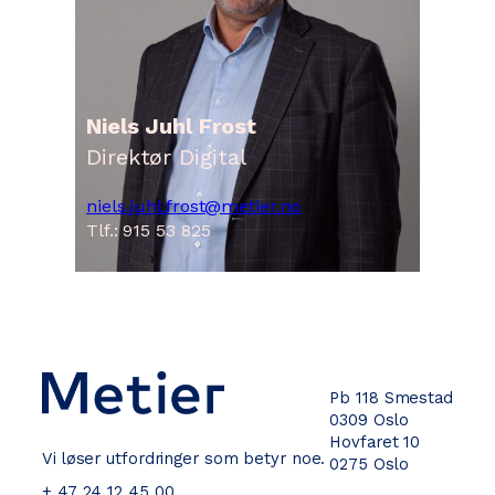
Niels Juhl Frost
Direktør Digital
niels.juhl.frost@metier.no
Tlf.: 915 53 825
Pb 118 Smestad
0309 Oslo
Hovfaret 10
Vi løser utfordringer som betyr noe.
0275 Oslo
+ 47 24 12 45 00