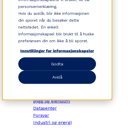
Hopp
personvernerklæring.
til
Hvis du avslår, blir ikke informasjonen
innhold
din sporet når du besøker dette
nettstedet. Én enkelt
informasjonskapsel blir brukt til å huske
✕
preferansen din om ikke å bli sporet.
Dette gjør vi
Tjenesteområder
Innstillinger for informasjonskapsler
Strategi- og
Godta
forretningsutvikling
Fysiske prosjekter
Avslå
Kompetanseutvikling
Digitale initiativer
Utvalgte bransjer
Bygg og eiendom
Datasenter
Forsvar
Industri og energi