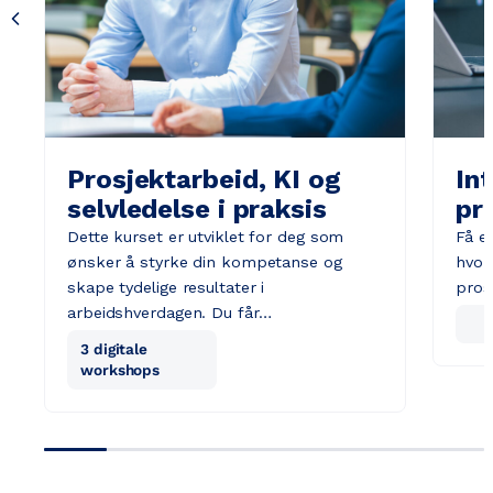
Prosjektarbeid, KI og
Int
selvledelse i praksis
pr
Dette kurset er utviklet for deg som
Få en
ønsker å styrke din kompetanse og
hvor
skape tydelige resultater i
pros
arbeidshverdagen. Du får…
3 digitale
workshops