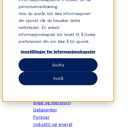
Hopp
personvernerklæring.
til
Hvis du avslår, blir ikke informasjonen
innhold
din sporet når du besøker dette
nettstedet. Én enkelt
informasjonskapsel blir brukt til å huske
✕
preferansen din om ikke å bli sporet.
Dette gjør vi
Tjenesteområder
Innstillinger for informasjonskapsler
Strategi- og
Godta
forretningsutvikling
Fysiske prosjekter
Avslå
Kompetanseutvikling
Digitale initiativer
Utvalgte bransjer
Bygg og eiendom
Datasenter
Forsvar
Industri og energi