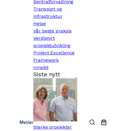
Sentralforvaltning
Transport og
infrastruktur
Helse
Vår beste praksis
Verdistyrt
prosjektutvikling
Project Excellence
Framework
Innsikt
Siste nytt
Sterke prosjekter