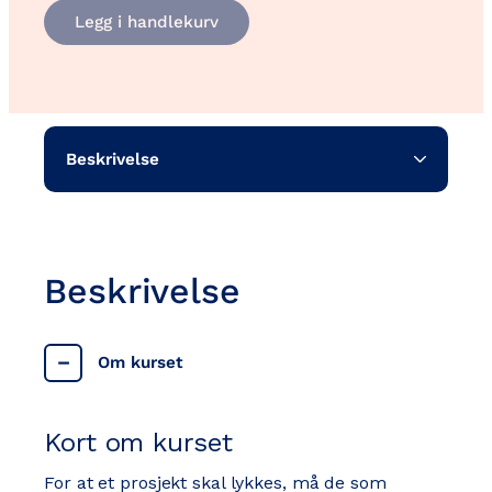
Prosjektledelse
Legg i handlekurv
–
oversikt
og
innsikt
antall
Beskrivelse
Beskrivelse
Om kurset
Kort om kurset
For at et prosjekt skal lykkes, må de som