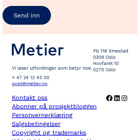
Pb 118 Smestad
0309 Oslo
Hovfaret 10
Vi løser utfordringer som betyr noe.
0275 Oslo
+ 47 24 12 45 00
post@metier.no
Facebook
LinkedI
Inst
Kontakt oss
Abonner på prosjektbloggen
Personvernerklæring
Salgsbetingelser
Copyright og trademarks