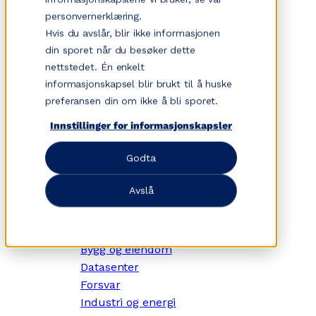
Hopp
personvernerklæring.
til
Hvis du avslår, blir ikke informasjonen
innhold
din sporet når du besøker dette
nettstedet. Én enkelt
informasjonskapsel blir brukt til å huske
✕
preferansen din om ikke å bli sporet.
Dette gjør vi
Tjenesteområder
Innstillinger for informasjonskapsler
Strategi- og
Godta
forretningsutvikling
Fysiske prosjekter
Avslå
Kompetanseutvikling
Digitale initiativer
Utvalgte bransjer
Bygg og eiendom
Datasenter
Forsvar
Industri og energi