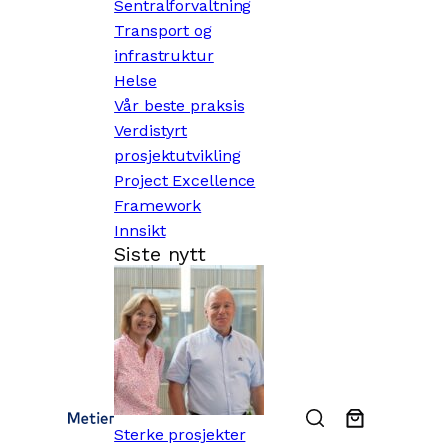
Sentralforvaltning
Transport og
infrastruktur
Helse
Vår beste praksis
Verdistyrt
prosjektutvikling
Project Excellence
Framework
Innsikt
Siste nytt
Sterke prosjekter