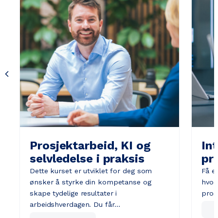
Prosjektarbeid, KI og
Int
selvledelse i praksis
pr
Dette kurset er utviklet for deg som
Få en
ønsker å styrke din kompetanse og
hvor
skape tydelige resultater i
pros
arbeidshverdagen. Du får…