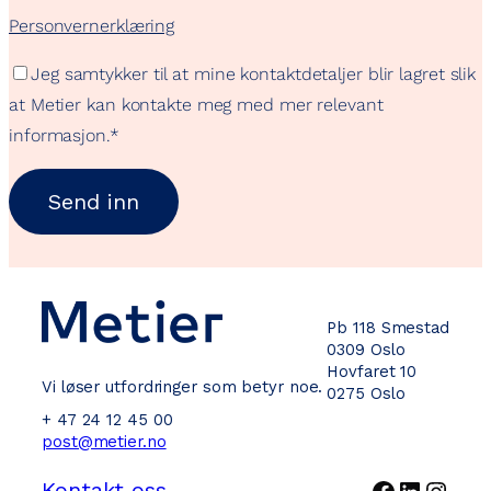
Personvernerklæring
Jeg samtykker til at mine kontaktdetaljer blir lagret slik
at Metier kan kontakte meg med mer relevant
informasjon.
*
Pb 118 Smestad
0309 Oslo
Hovfaret 10
Vi løser utfordringer som betyr noe.
0275 Oslo
+ 47 24 12 45 00
post@metier.no
Facebook
LinkedI
Inst
Kontakt oss