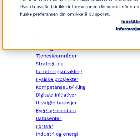
Hopp
Hvis du avslår, blir ikke informasjonen din sporet når du b
til
huske preferansen din om ikke å bli sporet.
innhold
Innstilli
informasjo
✕
Dette gjør vi
Tjenesteområder
Strategi- og
forretningsutvikling
Fysiske prosjekter
Kompetanseutvikling
Digitale initiativer
Utvalgte bransjer
Bygg og eiendom
Datasenter
Forsvar
Industri og energi