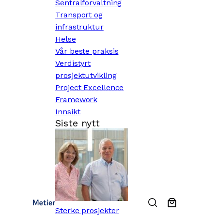
Sentralforvaltning
Transport og
infrastruktur
Helse
Vår beste praksis
Verdistyrt
prosjektutvikling
Project Excellence
Framework
Innsikt
Siste nytt
Sterke prosjekter