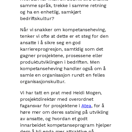
samme språk, trekke i samme retning
og ha en enhetlig, samkjørt
bedriftskultur?
Når vi snakker om kompetanseheving,
tenker vi ofte at dette er et steg for den
ansatte i å sikre seg en god
karriereprogresjon, samtidig som det
gagner prosjektene, prosessene eller
produktutviklingen i bedriften. Men
kompetanseheving handler også om å
samle en organisasjon rundt en felles
organisasjonskultur.
Vi har tatt en prat med Heidi Mogen,
prosjektdirektør med overordnet
fagansvar for prosjektene i
Atea
, for å
høre mer om deres satsing på utvikling
av ansatte, og hvordan et godt
innarbeidet kompetanseprogram hjelper
dem å bli enda mer attraktive på