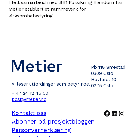
I tett samarbeid med SB1 Forsikring Eiendom har
Metier etablert et rammeverk for
virksomhetsstyring.
Pb 118 Smestad
0309 Oslo
Hovfaret 10
Vi løser utfordringer som betyr noe.
0275 Oslo
+ 47 24 12 45 00
post@metier.no
Facebook
LinkedI
Inst
Kontakt oss
Abonner på prosjektbloggen
Personvernerklæring