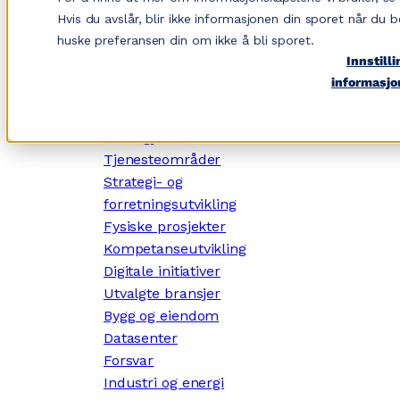
Hopp
Hvis du avslår, blir ikke informasjonen din sporet når du b
til
huske preferansen din om ikke å bli sporet.
innhold
Innstilli
informasjo
✕
Dette gjør vi
Tjenesteområder
Strategi- og
forretningsutvikling
Fysiske prosjekter
Kompetanseutvikling
Digitale initiativer
Utvalgte bransjer
Bygg og eiendom
Datasenter
Forsvar
Industri og energi