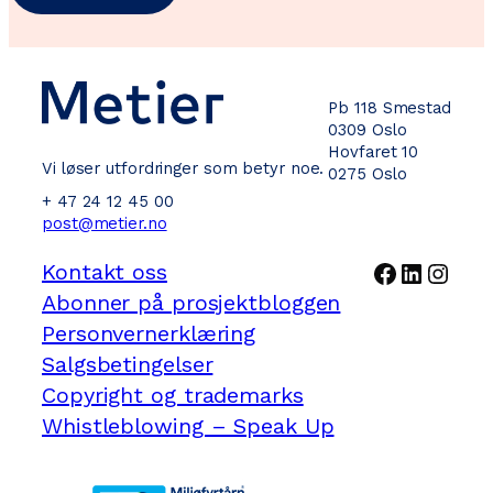
Pb 118 Smestad
0309 Oslo
Hovfaret 10
Vi løser utfordringer som betyr noe.
0275 Oslo
+ 47 24 12 45 00
post@metier.no
Facebook
LinkedI
Inst
Kontakt oss
Abonner på prosjektbloggen
Personvernerklæring
Salgsbetingelser
Copyright og trademarks
Whistleblowing – Speak Up