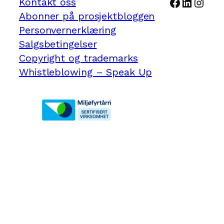
Facebook
LinkedI
Inst
Kontakt oss
Abonner på prosjektbloggen
Personvernerklæring
Salgsbetingelser
Copyright og trademarks
Whistleblowing – Speak Up