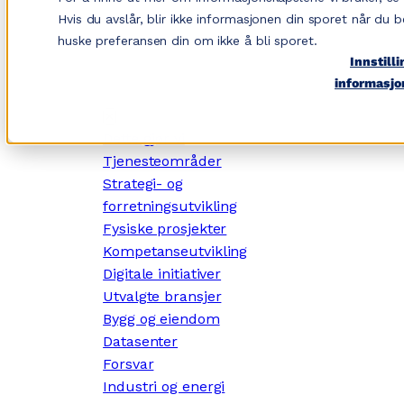
Hopp
Hvis du avslår, blir ikke informasjonen din sporet når du b
til
huske preferansen din om ikke å bli sporet.
innhold
Innstilli
informasjo
✕
Dette gjør vi
Tjenesteområder
Strategi- og
forretningsutvikling
Fysiske prosjekter
Kompetanseutvikling
Digitale initiativer
Utvalgte bransjer
Bygg og eiendom
Datasenter
Forsvar
Industri og energi