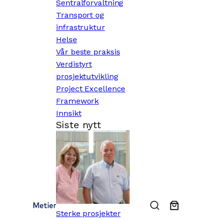
Sentralforvaltning
Transport og
infrastruktur
Helse
Vår beste praksis
Verdistyrt
prosjektutvikling
Project Excellence
Framework
Innsikt
Siste nytt
Sterke prosjekter