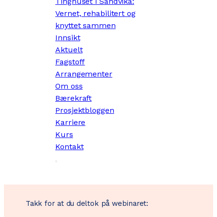
Tinghuset i Sandvika:
Vernet, rehabilitert og
knyttet sammen
Innsikt
Aktuelt
Fagstoff
Arrangementer
Om oss
Bærekraft
Prosjektbloggen
Karriere
Kurs
Kontakt
Takk for at du deltok på webinaret: