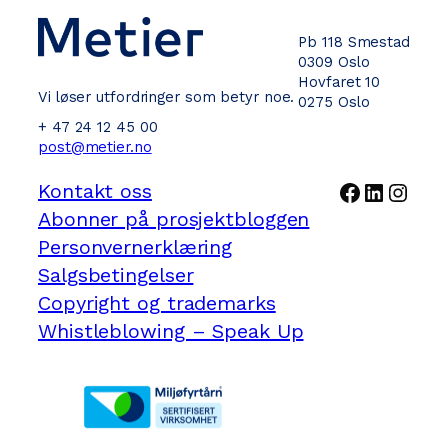
Pb 118 Smestad
0309 Oslo
Hovfaret 10
Vi løser utfordringer som betyr noe.
0275 Oslo
+ 47 24 12 45 00
post@metier.no
Facebook
LinkedI
Inst
Kontakt oss
Abonner på prosjektbloggen
Personvernerklæring
Salgsbetingelser
Copyright og trademarks
Whistleblowing – Speak Up