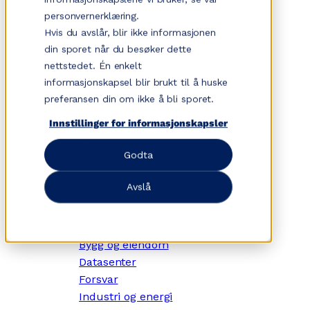
Hopp
personvernerklæring.
til
Hvis du avslår, blir ikke informasjonen
innhold
din sporet når du besøker dette
nettstedet. Én enkelt
informasjonskapsel blir brukt til å huske
✕
preferansen din om ikke å bli sporet.
Dette gjør vi
Tjenesteområder
Innstillinger for informasjonskapsler
Strategi- og
Godta
forretningsutvikling
Fysiske prosjekter
Avslå
Kompetanseutvikling
Digitale initiativer
Utvalgte bransjer
Bygg og eiendom
Datasenter
Forsvar
Industri og energi