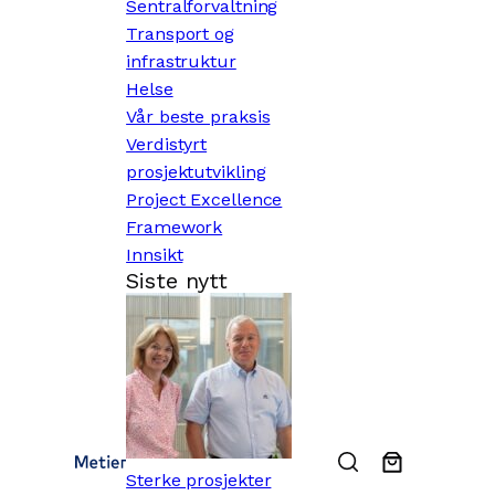
Sentralforvaltning
Transport og
infrastruktur
Helse
Vår beste praksis
Verdistyrt
prosjektutvikling
Project Excellence
Framework
Innsikt
Siste nytt
Sterke prosjekter