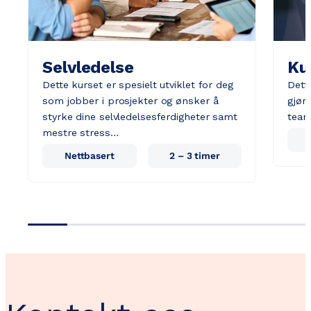
Selvledelse
Ku
Dette kurset er spesielt utviklet for deg
Dett
som jobber i prosjekter og ønsker å
gjøre
styrke dine selvledelsesferdigheter samt
team
mestre stress…
Nettbasert
2 – 3 timer