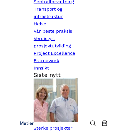
Sentralforvaltning
Transport og
infrastruktur
Helse
Vår beste praksis
Verdistyrt
prosjektutvikling
Project Excellence
Framework
Innsikt
Siste nytt
Sterke prosjekter