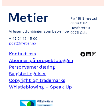
Pb 118 Smestad
0309 Oslo
Hovfaret 10
Vi løser utfordringer som betyr noe.
0275 Oslo
+ 47 24 12 45 00
post@metier.no
Facebook
LinkedI
Inst
Kontakt oss
Abonner på prosjektbloggen
Personvernerklæring
Salgsbetingelser
Copyright og trademarks
Whistleblowing – Speak Up