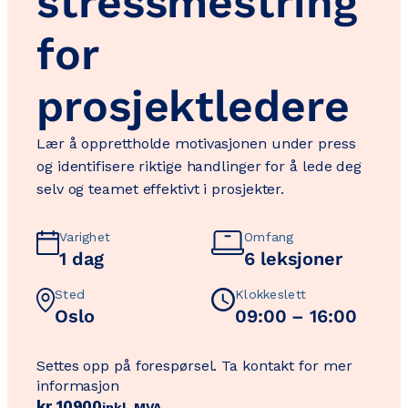
stressmestring
for
prosjektledere
Lær å opprettholde motivasjonen under press
og identifisere riktige handlinger for å lede deg
selv og teamet effektivt i prosjekter.
Varighet
Omfang
1 dag
6 leksjoner
Sted
Klokkeslett
Oslo
09:00 – 16:00
Settes opp på forespørsel. Ta kontakt for mer
informasjon
kr
10900
inkl. MVA.