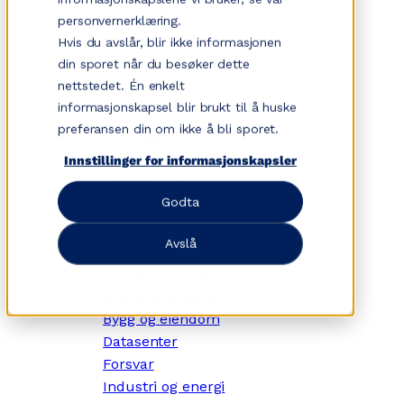
Hopp
personvernerklæring.
til
Hvis du avslår, blir ikke informasjonen
innhold
din sporet når du besøker dette
nettstedet. Én enkelt
informasjonskapsel blir brukt til å huske
✕
preferansen din om ikke å bli sporet.
Dette gjør vi
Tjenesteområder
Innstillinger for informasjonskapsler
Strategi- og
Godta
forretningsutvikling
Fysiske prosjekter
Avslå
Kompetanseutvikling
Digitale initiativer
Utvalgte bransjer
Bygg og eiendom
Datasenter
Forsvar
Industri og energi