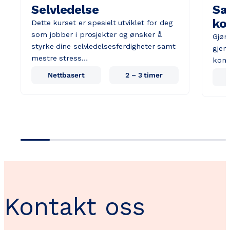
Selvledelse
Sa
ko
Dette kurset er spesielt utviklet for deg
som jobber i prosjekter og ønsker å
Gjør
styrke dine selvledelsesferdigheter samt
gjen
mestre stress…
komm
Nettbasert
2 – 3 timer
Kontakt oss