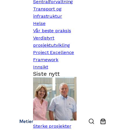
Sentralforvaltning
Transport og
infrastruktur
Helse
Vår beste praksis
Verdistyrt
prosjektutvikling
Project Excellence
Framework
Innsikt
Siste nytt
Sterke prosjekter