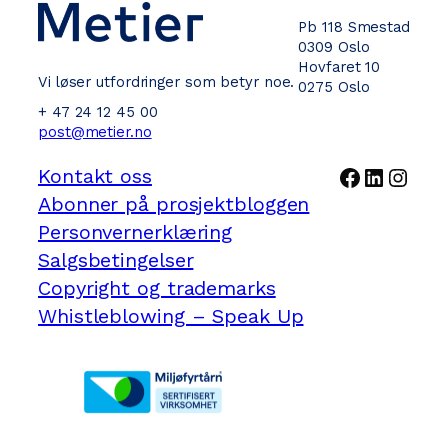
Pb 118 Smestad
0309 Oslo
Hovfaret 10
Vi løser utfordringer som betyr noe.
0275 Oslo
+ 47 24 12 45 00
post@metier.no
Facebook
LinkedI
Inst
Kontakt oss
Abonner på prosjektbloggen
Personvernerklæring
Salgsbetingelser
Copyright og trademarks
Whistleblowing – Speak Up