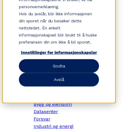
Hopp
personvernerklæring.
til
Hvis du avslår, blir ikke informasjonen
innhold
din sporet når du besøker dette
nettstedet. Én enkelt
informasjonskapsel blir brukt til å huske
✕
preferansen din om ikke å bli sporet.
Dette gjør vi
Tjenesteområder
Innstillinger for informasjonskapsler
Strategi- og
Godta
forretningsutvikling
Fysiske prosjekter
Avslå
Kompetanseutvikling
Digitale initiativer
Utvalgte bransjer
Bygg og eiendom
Datasenter
Forsvar
Industri og energi