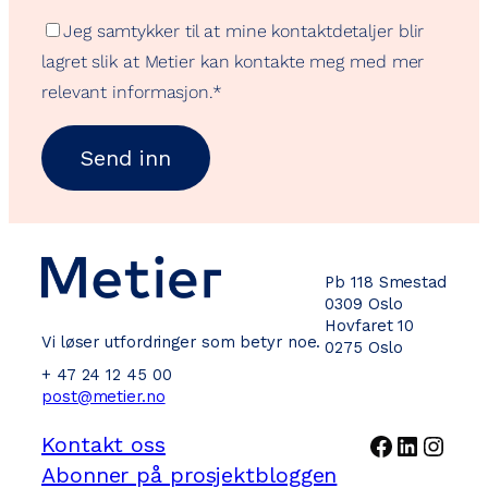
Jeg samtykker til at mine kontaktdetaljer blir
lagret slik at Metier kan kontakte meg med mer
relevant informasjon.
*
Pb 118 Smestad
0309 Oslo
Hovfaret 10
Vi løser utfordringer som betyr noe.
0275 Oslo
+ 47 24 12 45 00
post@metier.no
Facebook
LinkedI
Inst
Kontakt oss
Abonner på prosjektbloggen