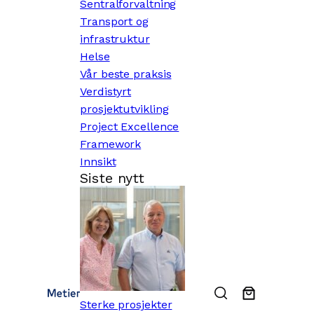
Sentralforvaltning
Transport og
infrastruktur
Helse
Vår beste praksis
Verdistyrt
prosjektutvikling
Project Excellence
Framework
Innsikt
Siste nytt
Sterke prosjekter