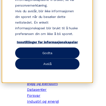
Hopp
personvernerklæring.
til
Hvis du avslår, blir ikke informasjonen
innhold
din sporet når du besøker dette
nettstedet. Én enkelt
informasjonskapsel blir brukt til å huske
✕
preferansen din om ikke å bli sporet.
Dette gjør vi
Tjenesteområder
Innstillinger for informasjonskapsler
Strategi- og
Godta
forretningsutvikling
Fysiske prosjekter
Avslå
Kompetanseutvikling
Digitale initiativer
Utvalgte bransjer
Bygg og eiendom
Datasenter
Forsvar
Industri og energi