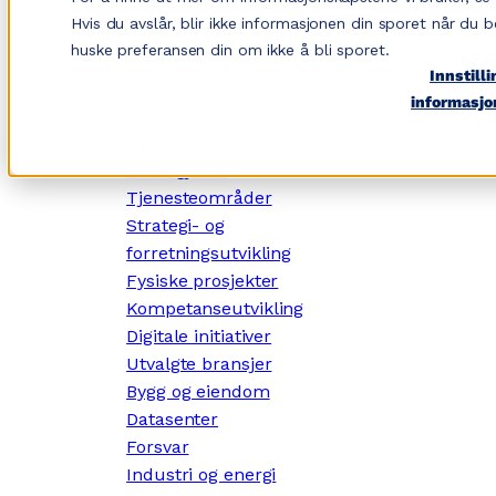
Hopp
Hvis du avslår, blir ikke informasjonen din sporet når du b
til
huske preferansen din om ikke å bli sporet.
innhold
Innstilli
informasjo
✕
Dette gjør vi
Tjenesteområder
Strategi- og
forretningsutvikling
Fysiske prosjekter
Kompetanseutvikling
Digitale initiativer
Utvalgte bransjer
Bygg og eiendom
Datasenter
Forsvar
Industri og energi