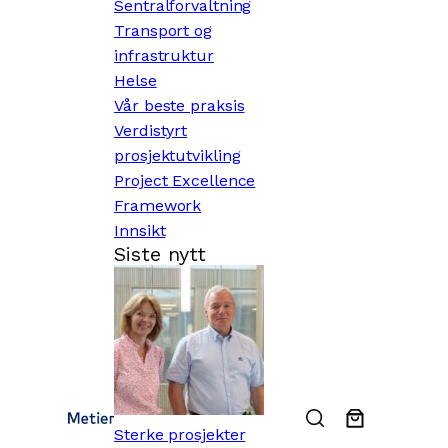
Sentralforvaltning
Transport og
infrastruktur
Helse
Vår beste praksis
Verdistyrt
prosjektutvikling
Project Excellence
Framework
Innsikt
Siste nytt
Sterke prosjekter