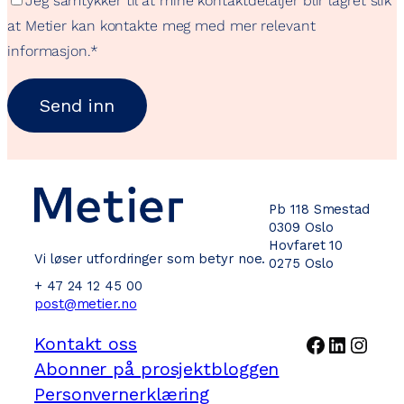
Jeg samtykker til at mine kontaktdetaljer blir lagret slik
at Metier kan kontakte meg med mer relevant
informasjon.
*
Pb 118 Smestad
0309 Oslo
Hovfaret 10
Vi løser utfordringer som betyr noe.
0275 Oslo
+ 47 24 12 45 00
post@metier.no
Facebook
LinkedI
Inst
Kontakt oss
Abonner på prosjektbloggen
Personvernerklæring