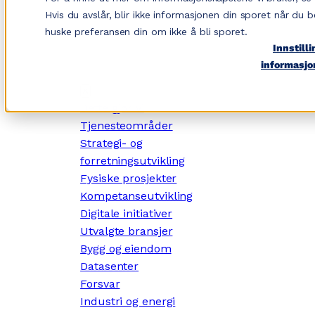
Hopp
Hvis du avslår, blir ikke informasjonen din sporet når du b
til
huske preferansen din om ikke å bli sporet.
innhold
Innstilli
informasjo
✕
Dette gjør vi
Tjenesteområder
Strategi- og
forretningsutvikling
Fysiske prosjekter
Kompetanseutvikling
Digitale initiativer
Utvalgte bransjer
Bygg og eiendom
Datasenter
Forsvar
Industri og energi