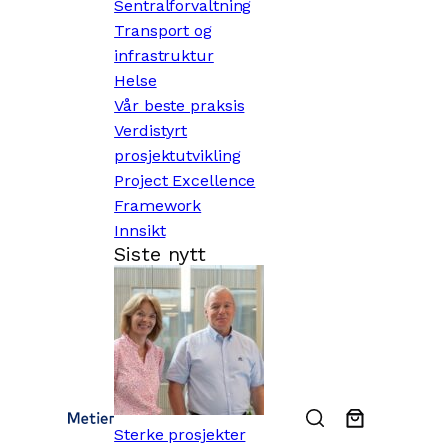
Sentralforvaltning
Transport og
infrastruktur
Helse
Vår beste praksis
Verdistyrt
prosjektutvikling
Project Excellence
Framework
Innsikt
Siste nytt
Sterke prosjekter