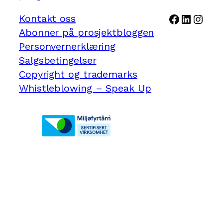
Facebook
LinkedI
Inst
Kontakt oss
Abonner på prosjektbloggen
Personvernerklæring
Salgsbetingelser
Copyright og trademarks
Whistleblowing – Speak Up