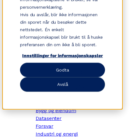
personvernerklæring.
Hvis du avslår, blir ikke informasjonen
din sporet når du besøker dette
nettstedet. Én enkelt
informasjonskapsel blir brukt til å huske
✕
preferansen din om ikke å bli sporet.
Dette gjør vi
Tjenesteområder
Innstillinger for informasjonskapsler
Strategi- og
Godta
forretningsutvikling
Fysiske prosjekter
Avslå
Kompetanseutvikling
Digitale initiativer
Utvalgte bransjer
Bygg og eiendom
Datasenter
Forsvar
Industri og energi