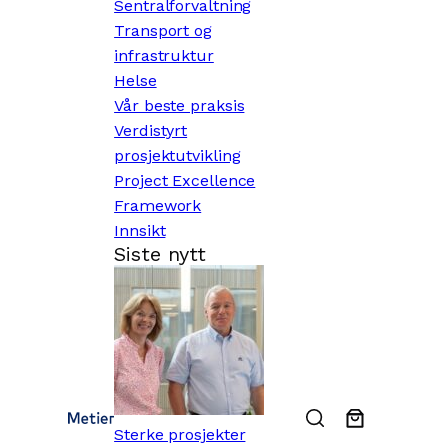
Sentralforvaltning
Transport og
infrastruktur
Helse
Vår beste praksis
Verdistyrt
prosjektutvikling
Project Excellence
Framework
Innsikt
Siste nytt
Sterke prosjekter