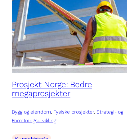
Prosjekt Norge: Bedre
megaprosjekter
Bygg og eiendom
, 
Fysiske prosjekter
, 
Strategi- og
Forretningsutvikling
Kundehistorie