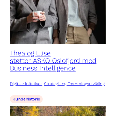
Thea og Elise
støtter ASKO Oslofjord med
Business Intelligence
Digitale initativer
, 
Strategi- og Forretningsutvikling
Kundehistorie