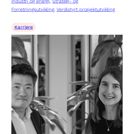
Industri og energi
, 
Strategi- og
Forretningsutvikling
, 
Verdistyrt prosjektutvikling
Karriere