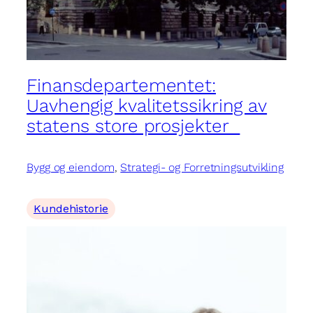
Finansdepartementet:
Uavhengig kvalitetssikring av
statens store prosjekter
Bygg og eiendom
, 
Strategi- og Forretningsutvikling
Kundehistorie