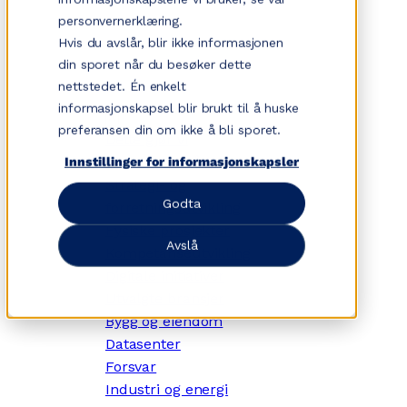
Hopp
personvernerklæring.
til
Hvis du avslår, blir ikke informasjonen
innhold
din sporet når du besøker dette
nettstedet. Én enkelt
informasjonskapsel blir brukt til å huske
✕
preferansen din om ikke å bli sporet.
Dette gjør vi
Tjenesteområder
Innstillinger for informasjonskapsler
Strategi- og
Godta
forretningsutvikling
Fysiske prosjekter
Avslå
Kompetanseutvikling
Digitale initiativer
Utvalgte bransjer
Bygg og eiendom
Datasenter
Forsvar
Industri og energi