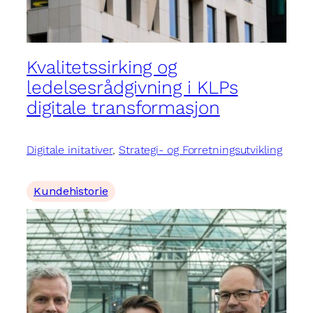
Kvalitetssirking og
ledelsesrådgivning i KLPs
digitale transformasjon
Digitale initativer
, 
Strategi- og Forretningsutvikling
Kundehistorie