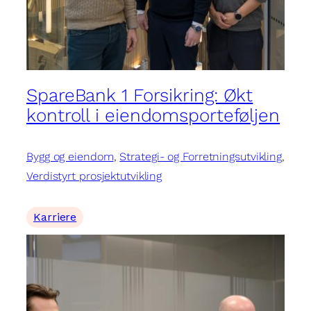
SpareBank 1 Forsikring: Økt
kontroll i eiendomsporteføljen
Bygg og eiendom
, 
Strategi- og Forretningsutvikling
, 
Verdistyrt prosjektutvikling
Karriere