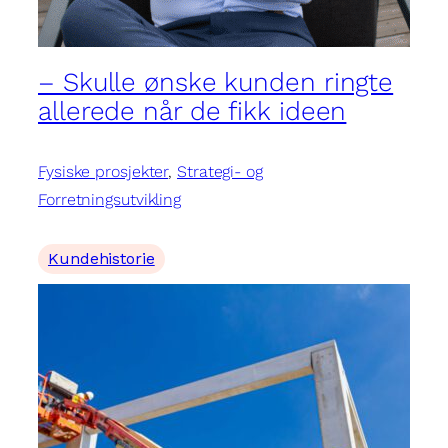
– Skulle ønske kunden ringte
allerede når de fikk ideen
Fysiske prosjekter
, 
Strategi- og
Forretningsutvikling
Kundehistorie