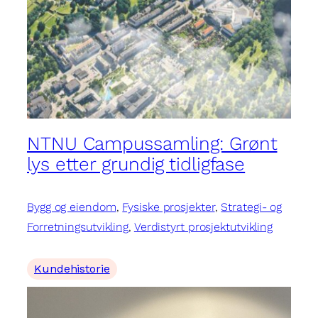
NTNU Campussamling: Grønt
lys etter grundig tidligfase
Bygg og eiendom
, 
Fysiske prosjekter
, 
Strategi- og
Forretningsutvikling
, 
Verdistyrt prosjektutvikling
Kundehistorie