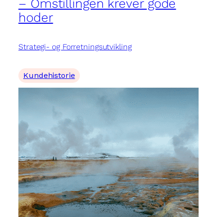
– Omstillingen krever gode
hoder
Strategi- og Forretningsutvikling
Kundehistorie