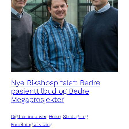
Nye Rikshospitalet: Bedre
pasienttilbud og Bedre
Megaprosjekter
Digitale initativer
, 
Helse
, 
Strategi- og
Forretningsutvikling