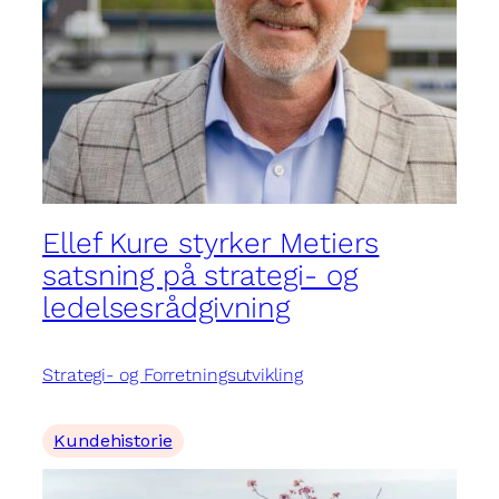
Ellef Kure styrker Metiers
satsning på strategi- og
ledelsesrådgivning
Strategi- og Forretningsutvikling
Kundehistorie